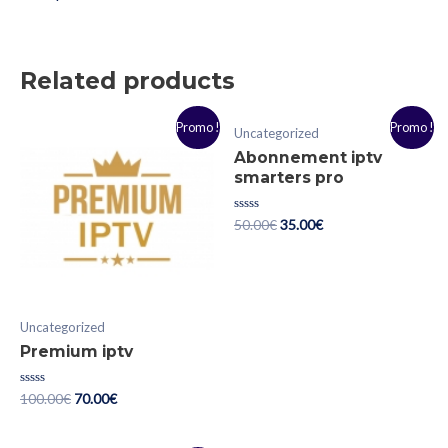
Related products
Promo !
Promo !
Uncategorized
Abonnement iptv
smarters pro
Rated
50.00
€
35.00
€
0
out
of
5
Uncategorized
Premium iptv
Rated
100.00
€
70.00
€
0
out
of