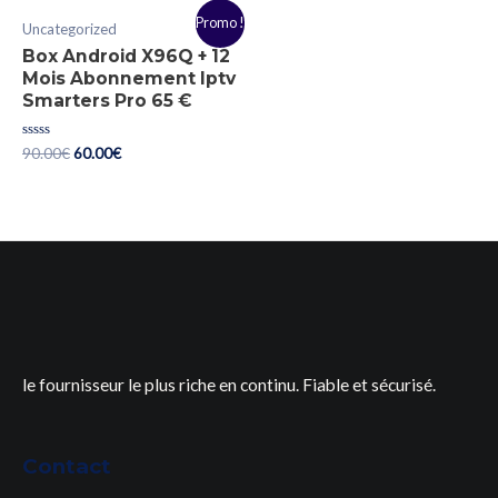
5
Promo !
Uncategorized
Box Android X96Q + 12
Mois Abonnement Iptv
Smarters Pro 65 €
Rated
90.00
€
60.00
€
0
out
of
5
le fournisseur le plus riche en continu. Fiable et sécurisé.
Contact