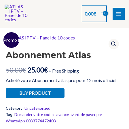
Aller
au
0.00
€
contenu
MAI
ME
Promo !
Abonnement Atlas
50.00
€
25.00
€
+ Free Shipping
Acheté votre Abonnement atlas pro pour 12 mois officiel
BUY PRODUCT
Category:
Uncategorized
Tag:
Demander votre code d avance avant de payer par
WhatsApp 0033774472403