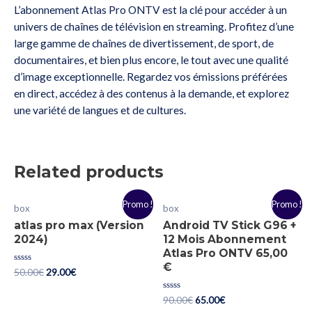
L’abonnement Atlas Pro ONTV est la clé pour accéder à un
univers de chaînes de télévision en streaming. Profitez d’une
large gamme de chaînes de divertissement, de sport, de
documentaires, et bien plus encore, le tout avec une qualité
d’image exceptionnelle. Regardez vos émissions préférées
en direct, accédez à des contenus à la demande, et explorez
une variété de langues et de cultures.
Related products
Promo !
Promo !
box
box
atlas pro max (Version
Android TV Stick G96 +
2024)
12 Mois Abonnement
Atlas Pro ONTV 65,00
€
Rated
50.00
€
29.00
€
0
out
of
Rated
90.00
€
65.00
€
5
0