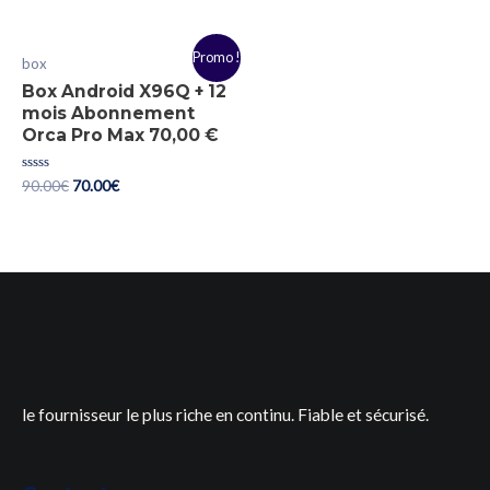
out
of
5
Promo !
box
Box Android X96Q + 12
mois Abonnement
Orca Pro Max 70,00 €
Rated
90.00
€
70.00
€
0
out
of
5
le fournisseur le plus riche en continu. Fiable et sécurisé.