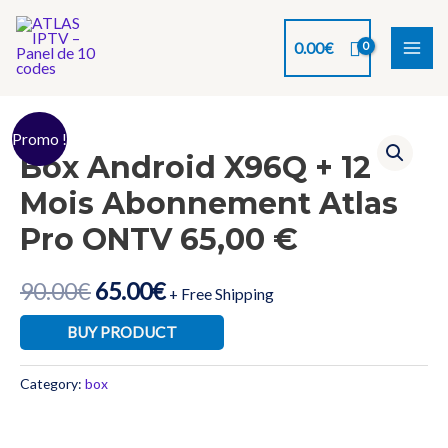
Aller
au
0.00
€
contenu
MAI
ME
Promo !
Box Android X96Q + 12
Mois Abonnement Atlas
Pro ONTV 65,00 €
90.00
€
65.00
€
+ Free Shipping
BUY PRODUCT
Category:
box